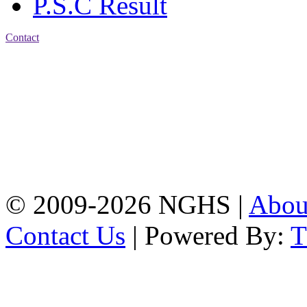
P.S.C Result
Contact
Address: Nasirabad Govt.
High School, Chattogram
CDA Avenue, East
Nasirabad , Chattogram,
Bangladesh.
Web:
www.nghsctg.edu.bd;
Phone: +88-02-
334454131; e-mail:
nasirabadghs@yahoo.com
© 2009-2026 NGHS |
Abo
Contact Us
| Powered By: