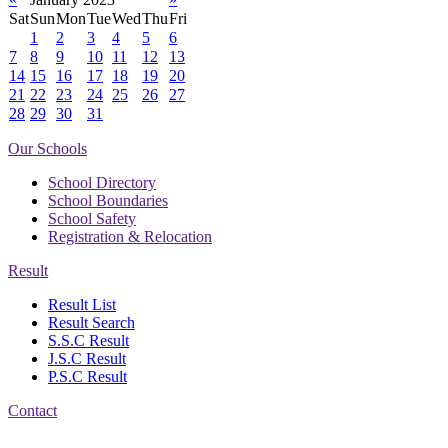
Sat
Sun
Mon
Tue
Wed
Thu
Fri
1
2
3
4
5
6
7
8
9
10
11
12
13
14
15
16
17
18
19
20
21
22
23
24
25
26
27
28
29
30
31
Our Schools
School Directory
School Boundaries
School Safety
Registration & Relocation
Result
Result List
Result Search
S.S.C Result
J.S.C Result
P.S.C Result
Contact
Address: Nasirabad Govt.