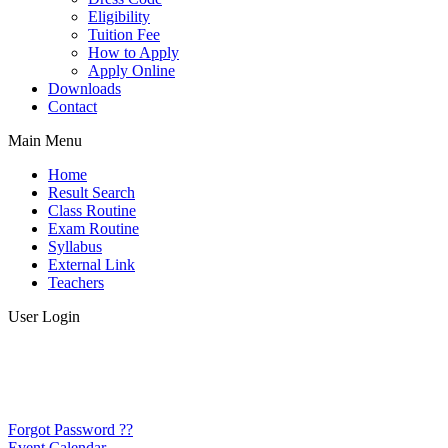
Eligibility
Tuition Fee
How to Apply
Apply Online
Downloads
Contact
Main Menu
Home
Result Search
Class Routine
Exam Routine
Syllabus
External Link
Teachers
User Login
Forgot Password ??
Event Calendar