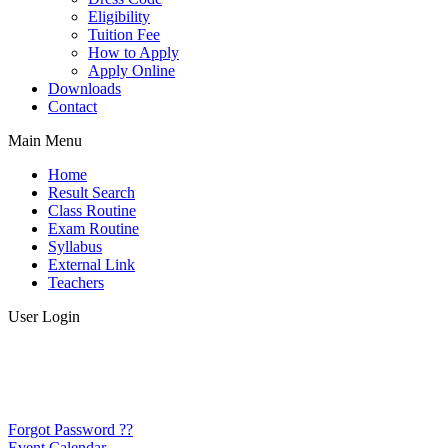
Eligibility
Tuition Fee
How to Apply
Apply Online
Downloads
Contact
Main Menu
Home
Result Search
Class Routine
Exam Routine
Syllabus
External Link
Teachers
User Login
Forgot Password ??
Event Calendar