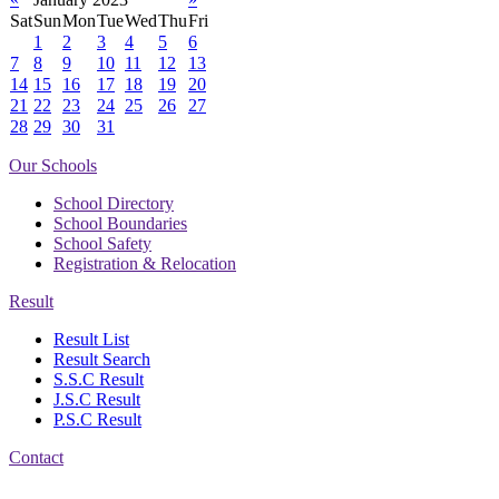
Sat
Sun
Mon
Tue
Wed
Thu
Fri
1
2
3
4
5
6
7
8
9
10
11
12
13
14
15
16
17
18
19
20
21
22
23
24
25
26
27
28
29
30
31
Our Schools
School Directory
School Boundaries
School Safety
Registration & Relocation
Result
Result List
Result Search
S.S.C Result
J.S.C Result
P.S.C Result
Contact
Address: Nasirabad Govt.