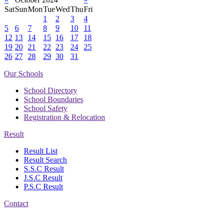
Sat
Sun
Mon
Tue
Wed
Thu
Fri
1
2
3
4
5
6
7
8
9
10
11
12
13
14
15
16
17
18
19
20
21
22
23
24
25
26
27
28
29
30
31
Our Schools
School Directory
School Boundaries
School Safety
Registration & Relocation
Result
Result List
Result Search
S.S.C Result
J.S.C Result
P.S.C Result
Contact
Address: Nasirabad Govt.