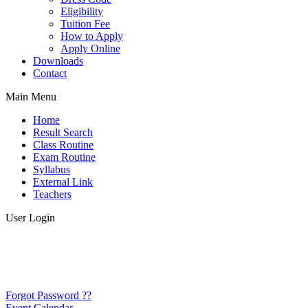
Eligibility
Tuition Fee
How to Apply
Apply Online
Downloads
Contact
Main Menu
Home
Result Search
Class Routine
Exam Routine
Syllabus
External Link
Teachers
User Login
Forgot Password ??
Event Calendar