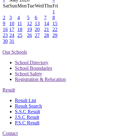
Sat
Sun
Mon
Tue
Wed
Thu
Fri
1
2
3
4
5
6
7
8
9
10
11
12
13
14
15
16
17
18
19
20
21
22
23
24
25
26
27
28
29
30
31
Our Schools
School Directory
School Boundaries
School Safety
Registration & Relocation
Result
Result List
Result Search
S.S.C Result
J.S.C Result
P.S.C Result
Contact