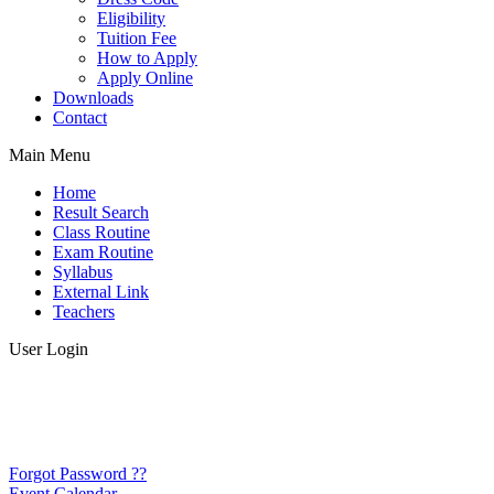
Eligibility
Tuition Fee
How to Apply
Apply Online
Downloads
Contact
Main Menu
Home
Result Search
Class Routine
Exam Routine
Syllabus
External Link
Teachers
User Login
Forgot Password ??
Event Calendar