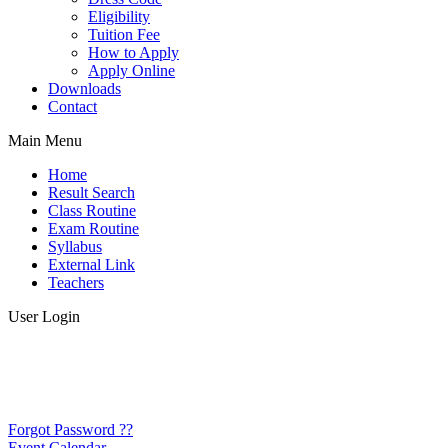
Eligibility
Tuition Fee
How to Apply
Apply Online
Downloads
Contact
Main Menu
Home
Result Search
Class Routine
Exam Routine
Syllabus
External Link
Teachers
User Login
Forgot Password ??
Event Calendar