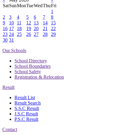
Sat
Sun
Mon
Tue
Wed
Thu
Fri
1
2
3
4
5
6
7
8
9
10
11
12
13
14
15
16
17
18
19
20
21
22
23
24
25
26
27
28
29
30
31
Our Schools
School Directory
School Boundaries
School Safety
Registration & Relocation
Result
Result List
Result Search
S.S.C Result
J.S.C Result
P.S.C Result
Contact