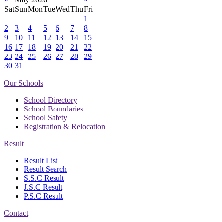
Sat
Sun
Mon
Tue
Wed
Thu
Fri
1
2
3
4
5
6
7
8
9
10
11
12
13
14
15
16
17
18
19
20
21
22
23
24
25
26
27
28
29
30
31
Our Schools
School Directory
School Boundaries
School Safety
Registration & Relocation
Result
Result List
Result Search
S.S.C Result
J.S.C Result
P.S.C Result
Contact