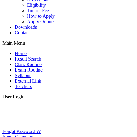
Eligibility
Tuition Fee
How to Apply
Apply Online
Downloads
Contact
Main Menu
Home
Result Search
Class Routine
Exam Routine
Syllabus
External Link
Teachers
User Login
Forgot Password ??
Event Calendar