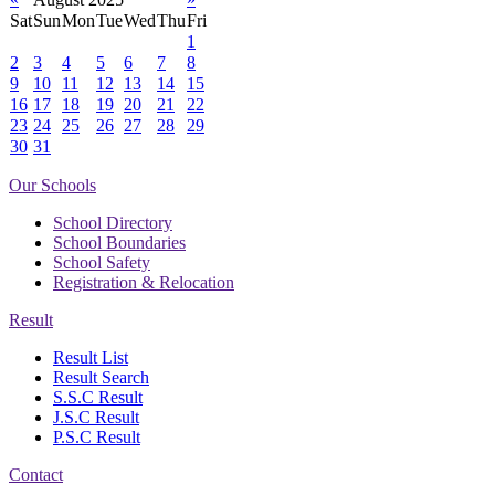
Sat
Sun
Mon
Tue
Wed
Thu
Fri
1
2
3
4
5
6
7
8
9
10
11
12
13
14
15
16
17
18
19
20
21
22
23
24
25
26
27
28
29
30
31
Our Schools
School Directory
School Boundaries
School Safety
Registration & Relocation
Result
Result List
Result Search
S.S.C Result
J.S.C Result
P.S.C Result
Contact