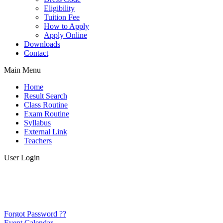
Eligibility
Tuition Fee
How to Apply
Apply Online
Downloads
Contact
Main Menu
Home
Result Search
Class Routine
Exam Routine
Syllabus
External Link
Teachers
User Login
Forgot Password ??
Event Calendar