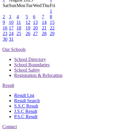
Sat
Sun
Mon
Tue
Wed
Thu
Fri
1
2
3
4
5
6
7
8
9
10
11
12
13
14
15
16
17
18
19
20
21
22
23
24
25
26
27
28
29
30
31
Our Schools
School Directory
School Boundaries
School Safety
Registration & Relocation
Result
Result List
Result Search
S.S.C Result
J.S.C Result
P.S.C Result
Contact