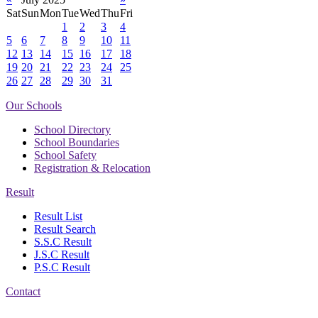
Sat
Sun
Mon
Tue
Wed
Thu
Fri
1
2
3
4
5
6
7
8
9
10
11
12
13
14
15
16
17
18
19
20
21
22
23
24
25
26
27
28
29
30
31
Our Schools
School Directory
School Boundaries
School Safety
Registration & Relocation
Result
Result List
Result Search
S.S.C Result
J.S.C Result
P.S.C Result
Contact
Address: Nasirabad Govt.