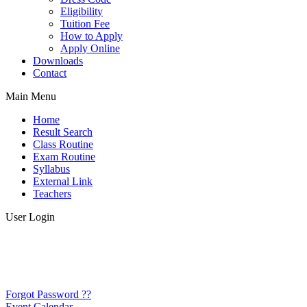
Eligibility
Tuition Fee
How to Apply
Apply Online
Downloads
Contact
Main Menu
Home
Result Search
Class Routine
Exam Routine
Syllabus
External Link
Teachers
User Login
Forgot Password ??
Event Calendar