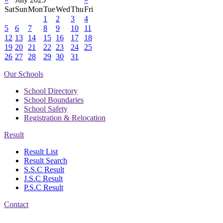
Sat
Sun
Mon
Tue
Wed
Thu
Fri
1
2
3
4
5
6
7
8
9
10
11
12
13
14
15
16
17
18
19
20
21
22
23
24
25
26
27
28
29
30
31
Our Schools
School Directory
School Boundaries
School Safety
Registration & Relocation
Result
Result List
Result Search
S.S.C Result
J.S.C Result
P.S.C Result
Contact
Address: Nasirabad Govt.