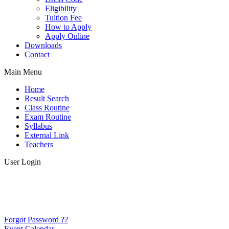
Eligibility
Tuition Fee
How to Apply
Apply Online
Downloads
Contact
Main Menu
Home
Result Search
Class Routine
Exam Routine
Syllabus
External Link
Teachers
User Login
Forgot Password ??
Event Calendar