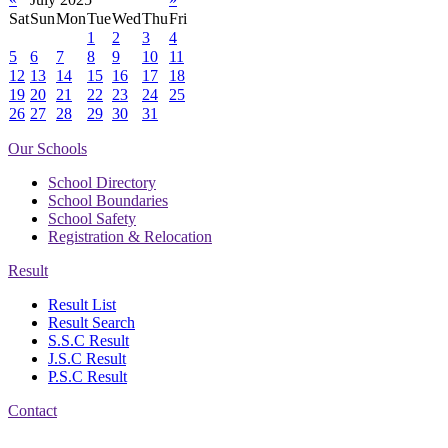
Sat
Sun
Mon
Tue
Wed
Thu
Fri
1
2
3
4
5
6
7
8
9
10
11
12
13
14
15
16
17
18
19
20
21
22
23
24
25
26
27
28
29
30
31
Our Schools
School Directory
School Boundaries
School Safety
Registration & Relocation
Result
Result List
Result Search
S.S.C Result
J.S.C Result
P.S.C Result
Contact
Address: Nasirabad Govt.