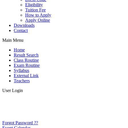
Eligibility
Tuition Fee
How to Apply
Apply Online
Downloads
Contact
Main Menu
Home
Result Search
Class Routine
Exam Routine
Syllabus
External Link
Teachers
User Login
Forgot Password ??
Event Calendar