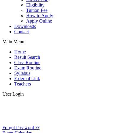
Eligibility
Tuition Fee
How to Apply
Apply Online
Downloads
Contact
Main Menu
Home
Result Search
Class Routine
Exam Routine
Syllabus
External Link
Teachers
User Login
Forgot Password ??
Event Calendar