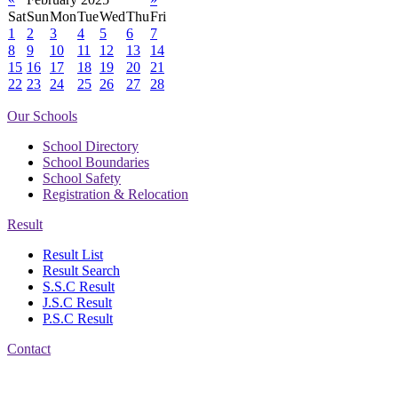
Sat
Sun
Mon
Tue
Wed
Thu
Fri
1
2
3
4
5
6
7
8
9
10
11
12
13
14
15
16
17
18
19
20
21
22
23
24
25
26
27
28
Our Schools
School Directory
School Boundaries
School Safety
Registration & Relocation
Result
Result List
Result Search
S.S.C Result
J.S.C Result
P.S.C Result
Contact
Address: Nasirabad Govt.
High School, Chattogram