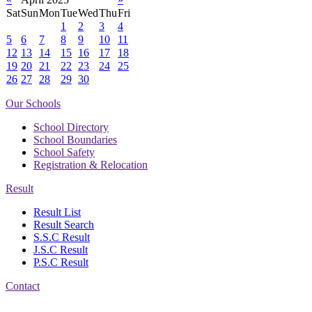
Sat
Sun
Mon
Tue
Wed
Thu
Fri
1
2
3
4
5
6
7
8
9
10
11
12
13
14
15
16
17
18
19
20
21
22
23
24
25
26
27
28
29
30
Our Schools
School Directory
School Boundaries
School Safety
Registration & Relocation
Result
Result List
Result Search
S.S.C Result
J.S.C Result
P.S.C Result
Contact
Address: Nasirabad Govt.