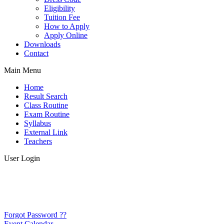
Eligibility
Tuition Fee
How to Apply
Apply Online
Downloads
Contact
Main Menu
Home
Result Search
Class Routine
Exam Routine
Syllabus
External Link
Teachers
User Login
Forgot Password ??
Event Calendar